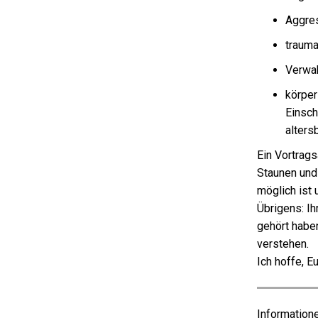
Aggres
trauma
Verwa
körper
Einsch
alters
Ein Vortrag
Staunen und
möglich ist u
Übrigens: Ih
gehört habe
verstehen.
Ich hoffe, E
Information