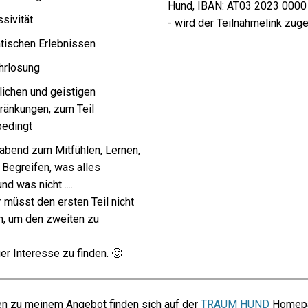
Hund, IBAN: AT03 2023 0000
sivität
- wird der Teilnahmelink zug
tischen Erlebnissen
hrlosung
lichen und geistigen
ränkungen, zum Teil
bedingt
sabend zum Mitfühlen, Lernen,
 Begreifen, was alles
nd was nicht ....
r müsst den ersten Teil nicht
n, um den zweiten zu
uer Interesse zu finden. 🙂
en zu meinem Angebot finden sich auf der
TRAUM HUND
Homepa