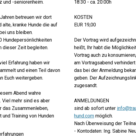
 und -seniorenheim.
18:30 - ca. 20:00h
 Jahren betreuen wir dort
KOSTEN
 alte, kranke Hunde die auf
EUR 19,00
bei uns bleiben.
0 Hundepersönlichkeiten
Der Vortrag wird aufgezeichn
in dieser Zeit begleiten.
heißt, Ihr habt die Möglichkei
Vortrag auch zu konsumieren,
viel Erfahrung haben wir
am Vortragsabend verhindert 
ammelt und einen Teil davon
das bei der Anmeldung bekan
an Euch weitergeben.
geben. Der Aufzeichnungslin
zugesandt.
 diesem Abend wahre
 Viel mehr sind es aber
ANMELDUNGEN
ür das Zusammenleben,
sind ab sofort unter
info@tra
und Training von Hunden
hund.com
möglich.
Nach Überweisung der Teiln
- Kontodaten: Ing. Sabine N
erfahrungen