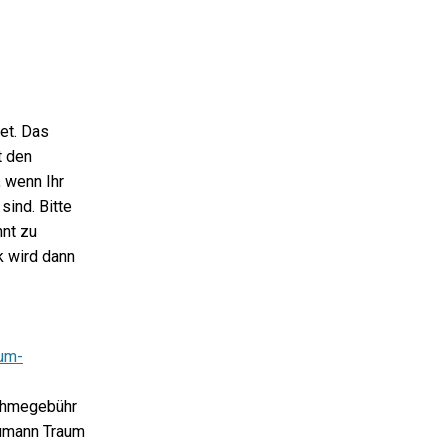
et. Das
t den
 wenn Ihr
sind. Bitte
nt zu
k wird dann
um-
ahmegebühr
eumann Traum