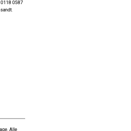
 0118 0587
esandt.
ge. Alle