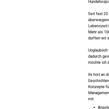
Hundehospiz
Seit fast 20
überwiegend
Lebenszeit 
Mehr als 10
durften wir 
Unglaublich 
dadurch ges
möchte ich 
Ihr hört an
Geschichten.
Konzepte f
Management 
mit:
Angst